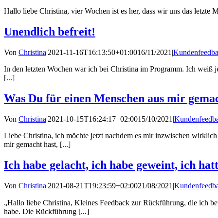
Hallo liebe Christina, vier Wochen ist es her, dass wir uns das letzte 
Unendlich befreit!
Von
Christina
|
2021-11-16T16:13:50+01:00
16/11/2021
|
Kundenfeedb
In den letzten Wochen war ich bei Christina im Programm. Ich weiß jet
[...]
Was Du für einen Menschen aus mir gemach
Von
Christina
|
2021-10-15T16:24:17+02:00
15/10/2021
|
Kundenfeedb
Liebe Christina, ich möchte jetzt nachdem es mir inzwischen wirkli
mir gemacht hast, [...]
Ich habe gelacht, ich habe geweint, ich ha
Von
Christina
|
2021-08-21T19:23:59+02:00
21/08/2021
|
Kundenfeedb
„Hallo liebe Christina, Kleines Feedback zur Rückführung, die ich be
habe. Die Rückführung [...]