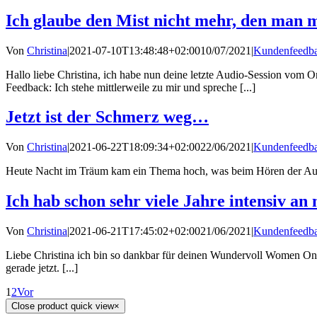
Ich glaube den Mist nicht mehr, den man m
Von
Christina
|
2021-07-10T13:48:48+02:00
10/07/2021
|
Kundenfeedb
Hallo liebe Christina, ich habe nun deine letzte Audio-Session 
Feedback: Ich stehe mittlerweile zu mir und spreche [...]
Jetzt ist der Schmerz weg…
Von
Christina
|
2021-06-22T18:09:34+02:00
22/06/2021
|
Kundenfeedb
Heute Nacht im Träum kam ein Thema hoch, was beim Hören der Audiov
Ich hab schon sehr viele Jahre intensiv an
Von
Christina
|
2021-06-21T17:45:02+02:00
21/06/2021
|
Kundenfeedb
Liebe Christina ich bin so dankbar für deinen Wundervoll Women Online
gerade jetzt. [...]
1
2
Vor
Close product quick view
×