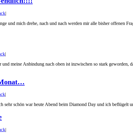
ndlich!!!!
ack
|
d singe und mich drehe, nach und nach werden mir alle bisher offenen 
ack
|
t Dir und meine Anbindung nach oben ist inzwischen so stark geworden, d
n Monat…
ack
|
lich sehr schön war heute Abend beim Diamond Day und ich beflügelt un
e
ack
|