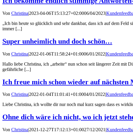
Ich bekomme endlich stimmige Antworten-e
Von
Christina
|
2023-04-06T15:13:27+02:00
06/04/2023
|
Kundenfeedb
„Ich bin heute so glücklich und sehr dankbar, dass ich auf dem Fel
immer [...]
Super unheimlich und doch schön…
Von
Christina
|
2022-01-06T11:58:24+01:00
06/01/2022
|
Kundenfeedb
Hallo liebe Christina, ich „arbeite“ nun schon seit längerer Zeit mi
gefährliche [...]
Ich freue mich schon wieder auf nächste
Von
Christina
|
2022-01-04T11:01:41+01:00
04/01/2022
|
Kundenfeedb
Liebe Christina, ich wollte dir nur noch mal kurz sagen dass es wirk
Ohne dich wäre ich nicht, wo ich jetzt steh
Von
Christina
|
2021-12-27T17:12:13+01:00
27/12/2021
|
Kundenfeedb