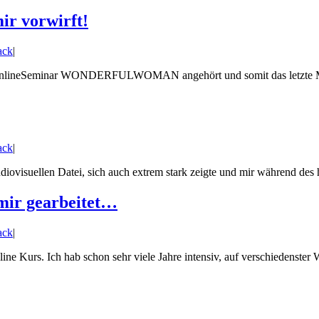
ir vorwirft!
ack
|
vom OnlineSeminar WONDERFULWOMAN angehört und somit das letzte Mo
ack
|
isuellen Datei, sich auch extrem stark zeigte und mir während des hör
 mir gearbeitet…
ack
|
 Kurs. Ich hab schon sehr viele Jahre intensiv, auf verschiedenster Wei