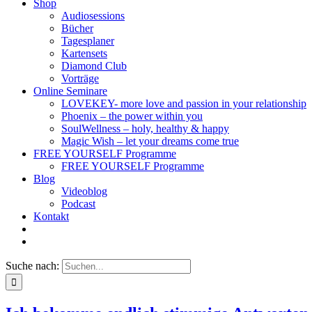
Shop
Audiosessions
Bücher
Tagesplaner
Kartensets
Diamond Club
Vorträge
Online Seminare
LOVEKEY- more love and passion in your relationship
Phoenix – the power within you
SoulWellness – holy, healthy & happy
Magic Wish – let your dreams come true
FREE YOURSELF Programme
FREE YOURSELF Programme
Blog
Videoblog
Podcast
Kontakt
Suche nach: